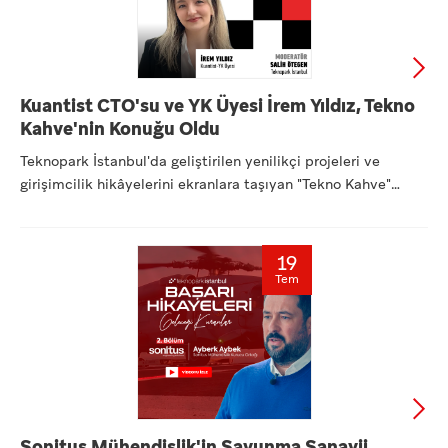
Kuantist CTO'su ve YK Üyesi İrem Yıldız, Tekno
Kahve'nin Konuğu Oldu
Teknopark İstanbul'da geliştirilen yenilikçi projeleri ve
girişimcilik hikâyelerini ekranlara taşıyan "Tekno Kahve"
seri...
19
Tem
Sonitus Mühendislik'in Savunma Sanayii