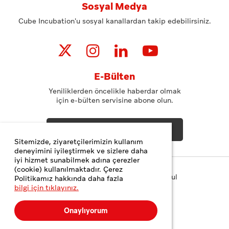
Sosyal Medya
Cube Incubation'u sosyal kanallardan takip edebilirsiniz.
E-Bülten
Yeniliklerden öncelikle haberdar olmak
için e-bülten servisine abone olun.
ABONE OL
Sitemizde, ziyaretçilerimizin kullanım
deneyimini iyileştirmek ve sizlere daha
iyi hizmet sunabilmek adına çerezler
(cookie) kullanılmaktadır. Çerez
Copyright© 2023 Teknopark İstanbul
Politikamız hakkında daha fazla
bilgi için tıklayınız.
Gizlilik ve Çerez Politikası
Kişisel Verilerin Korunması
Onaylıyorum
Web Tasarım
MediaClick