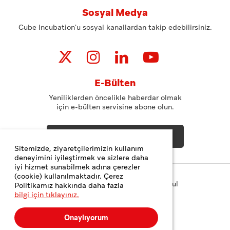
Sosyal Medya
Cube Incubation'u sosyal kanallardan takip edebilirsiniz.
E-Bülten
Yeniliklerden öncelikle haberdar olmak
için e-bülten servisine abone olun.
ABONE OL
Sitemizde, ziyaretçilerimizin kullanım
deneyimini iyileştirmek ve sizlere daha
iyi hizmet sunabilmek adına çerezler
(cookie) kullanılmaktadır. Çerez
Copyright© 2023 Teknopark İstanbul
Politikamız hakkında daha fazla
bilgi için tıklayınız.
Gizlilik ve Çerez Politikası
Kişisel Verilerin Korunması
Onaylıyorum
Web Tasarım
MediaClick