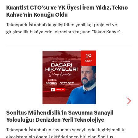
Kuantist CTO'su ve YK Üyesi İrem Yıldız, Tekno
Kahve'nin Konuğu Oldu
Teknopark İstanbul'da geliştirilen yenilikçi projeleri ve
girişimcilik hikâyelerini ekranlara taşıyan "Tekno Kahve"
seri...
19
Mar
Sonitus Mühendislik'in Savunma Sanayii
Yolculuğu: Denizden Yerli Teknolojiye
Teknopark İstanbul'un savunma sanayii odaklı girişimcilik
ekosisteminin önemli aktörlerinden biri olan Sonitus