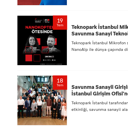
19
Tem
Teknopark İstanbul Mi
Savunma Sanayi Teknol
Teknopark İstanbul Mikrofon se
NanoAlp ile dünya çapında di
18
Tem
Savunma Sanayii Girişi
İstanbul Girişim Ofisi'
Teknopark İstanbul tarafınd
etkinliği, savunma sanayii ala