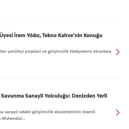
Üyesi İrem Yıldız, Tekno Kahve'nin Konuğu
len yenilikçi projeleri ve girişimcilik hikâyelerini ekranlara
 Savunma Sanayii Yolculuğu: Denizden Yerli
 sanayii odaklı girişimcilik ekosisteminin önemli
s Mühendisl...