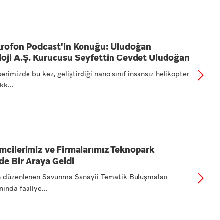
krofon Podcast'in Konuğu: Uludoğan
oji A.Ş. Kurucusu Seyfettin Cevdet Uludoğan
rimizde bu kez, geliştirdiği nano sınıf insansız helikopter
kk...
mcilerimiz ve Firmalarımız Teknopark
nde Bir Araya Geldi
an düzenlenen Savunma Sanayii Tematik Buluşmaları
nında faaliye...