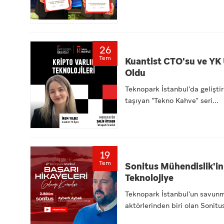
26
Tem
Kuantist CTO'su ve YK 
Oldu
Teknopark İstanbul'da geliştiri
taşıyan "Tekno Kahve" seri...
19
Tem
Sonitus Mühendislik'in
Teknolojiye
Teknopark İstanbul'un savunma
aktörlerinden biri olan Sonitu