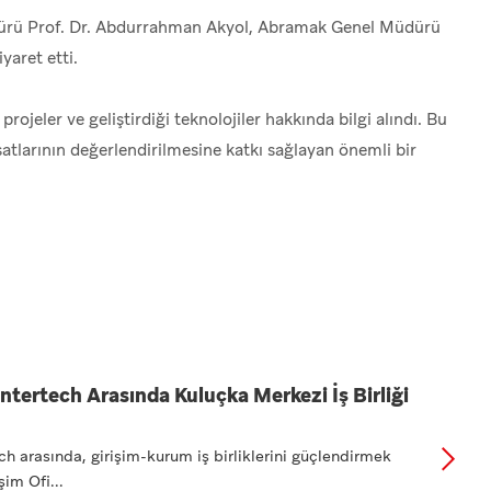
ürü Prof. Dr. Abdurrahman Akyol, Abramak Genel Müdürü
yaret etti.
ojeler ve geliştirdiği teknolojiler hakkında bilgi alındı. Bu
satlarının değerlendirilmesine katkı sağlayan önemli bir
Intertech Arasında Kuluçka Merkezi İş Birliği
ch arasında, girişim-kurum iş birliklerini güçlendirmek
im Ofi...