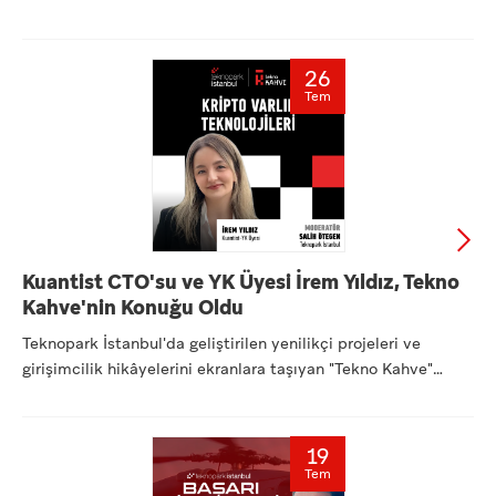
Ofi...
26
Tem
Kuantist CTO'su ve YK Üyesi İrem Yıldız, Tekno
Kahve'nin Konuğu Oldu
Teknopark İstanbul'da geliştirilen yenilikçi projeleri ve
girişimcilik hikâyelerini ekranlara taşıyan "Tekno Kahve"
seri...
19
Tem