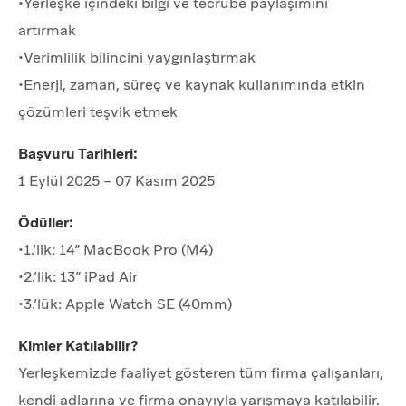
•Yerleşke içindeki bilgi ve tecrübe paylaşımını
artırmak
•Verimlilik bilincini yaygınlaştırmak
•Enerji, zaman, süreç ve kaynak kullanımında etkin
çözümleri teşvik etmek
Başvuru Tarihleri:
1 Eylül 2025 – 07 Kasım 2025
Ödüller:
•1.’lik: 14” MacBook Pro (M4)
•2.’lik: 13” iPad Air
•3.’lük: Apple Watch SE (40mm)
Kimler Katılabilir?
Yerleşkemizde faaliyet gösteren tüm firma çalışanları,
kendi adlarına ve firma onayıyla yarışmaya katılabilir.