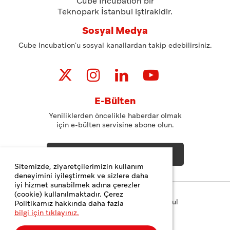
Cube Incubation bir
Teknopark İstanbul iştirakidir.
Sosyal Medya
Cube Incubation'u sosyal kanallardan takip edebilirsiniz.
E-Bülten
Yeniliklerden öncelikle haberdar olmak
için e-bülten servisine abone olun.
ABONE OL
Sitemizde, ziyaretçilerimizin kullanım
deneyimini iyileştirmek ve sizlere daha
iyi hizmet sunabilmek adına çerezler
(cookie) kullanılmaktadır. Çerez
Copyright© 2023 Teknopark İstanbul
Politikamız hakkında daha fazla
bilgi için tıklayınız.
Gizlilik ve Çerez Politikası
Kişisel Verilerin Korunması