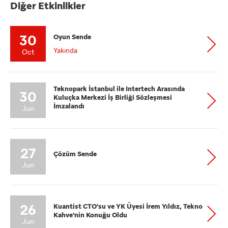
Diğer Etkinlikler
30
Oyun Sende
Yakında
Oct
Teknopark İstanbul ile Intertech Arasında
30
Kuluçka Merkezi İş Birliği Sözleşmesi
İmzalandı
Jun
27
Çözüm Sende
Jun
26
Kuantist CTO'su ve YK Üyesi İrem Yıldız, Tekno
Kahve'nin Konuğu Oldu
Jun