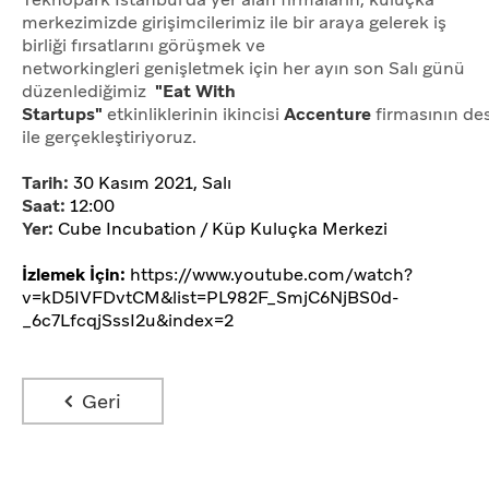
merkezimizde girişimcilerimiz ile bir araya gelerek iş
birliği fırsatlarını görüşmek ve
networkingleri genişletmek için her ayın son Salı günü
düzenlediğimiz
"Eat With
Startups"
etkinliklerinin ikincisi
Accenture
firmasının de
ile gerçekleştiriyoruz.
Tarih:
30 Kasım 2021, Salı
Saat:
12:00
Yer:
Cube Incubation / Küp Kuluçka Merkezi
İzlemek İçin:
https://www.youtube.com/watch?
v=kD5IVFDvtCM&list=PL982F_SmjC6NjBS0d-
_6c7LfcqjSssI2u&index=2
Geri