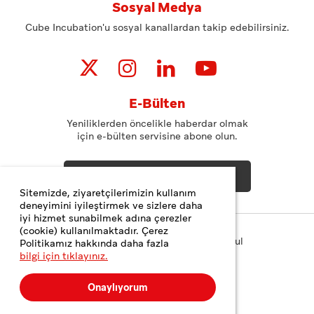
Sosyal Medya
Cube Incubation'u sosyal kanallardan takip edebilirsiniz.
E-Bülten
Yeniliklerden öncelikle haberdar olmak
için e-bülten servisine abone olun.
ABONE OL
Sitemizde, ziyaretçilerimizin kullanım
deneyimini iyileştirmek ve sizlere daha
iyi hizmet sunabilmek adına çerezler
(cookie) kullanılmaktadır. Çerez
Copyright© 2023 Teknopark İstanbul
Politikamız hakkında daha fazla
bilgi için tıklayınız.
Gizlilik ve Çerez Politikası
Kişisel Verilerin Korunması
Onaylıyorum
Web Tasarım
MediaClick