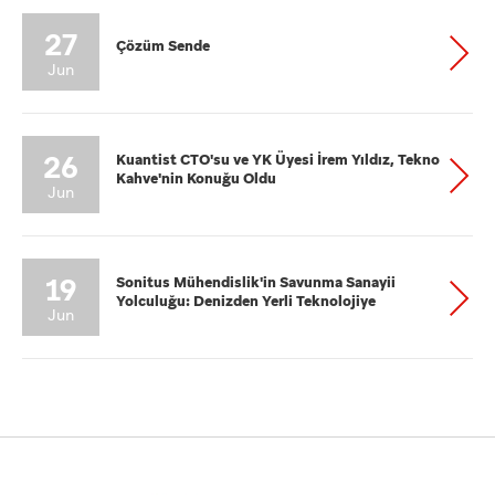
27
Çözüm Sende
Jun
26
Kuantist CTO'su ve YK Üyesi İrem Yıldız, Tekno
Kahve'nin Konuğu Oldu
Jun
19
Sonitus Mühendislik'in Savunma Sanayii
Yolculuğu: Denizden Yerli Teknolojiye
Jun