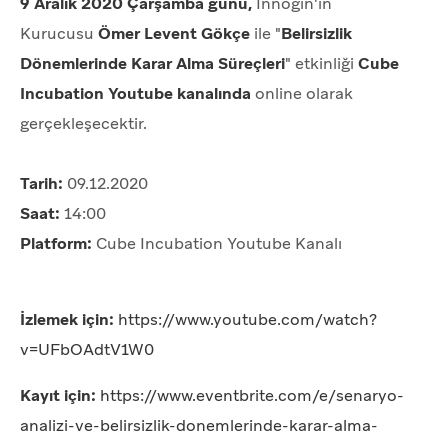
9 Aralık 2020 Çarşamba günü,
Innogın'in
Kurucusu
Ömer Levent Gökçe
ile "
Belirsizlik
Dönemlerinde Karar Alma Süreçleri
" etkinliği
Cube
Incubation Youtube kanalında
online olarak
gerçekleşecektir.
Tarih:
09.12.2020
Saat:
14:00
Platform:
Cube Incubation Youtube Kanalı
İzlemek için:
https://www.youtube.com/watch?
v=UFbOAdtV1W0
Kayıt için:
https://www.eventbrite.com/e/senaryo-
analizi-ve-belirsizlik-donemlerinde-karar-alma-