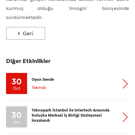
kurmuş olduğu `innogin` bünyesinde
sürdürmektedir.
Geri
Diğer Etkinlikler
30
Oyun Sende
Yakında
Oct
Teknopark İstanbul ile Intertech Arasında
30
Kuluçka Merkezi İş Birliği Sözleşmesi
İmzalandı
Jun