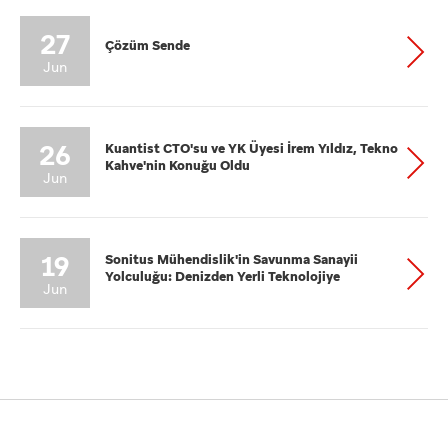
27
Çözüm Sende
Jun
26
Kuantist CTO'su ve YK Üyesi İrem Yıldız, Tekno
Kahve'nin Konuğu Oldu
Jun
19
Sonitus Mühendislik'in Savunma Sanayii
Yolculuğu: Denizden Yerli Teknolojiye
Jun