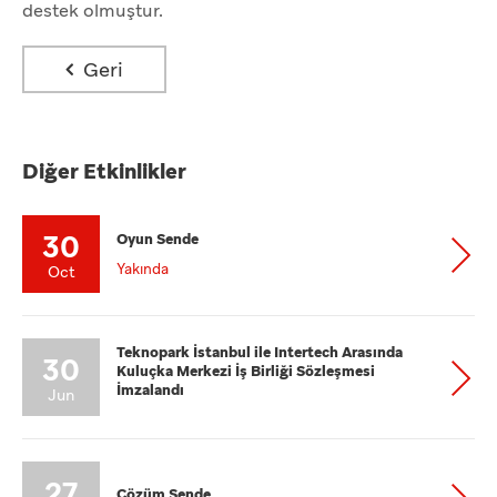
destek olmuştur.
Geri
Diğer Etkinlikler
30
Oyun Sende
Yakında
Oct
Teknopark İstanbul ile Intertech Arasında
30
Kuluçka Merkezi İş Birliği Sözleşmesi
İmzalandı
Jun
27
Çözüm Sende