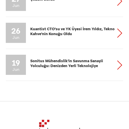
Jun
26
Kuantist CTO'su ve YK Üyesi İrem Yıldız, Tekno
Kahve'nin Konuğu Oldu
Jun
19
Sonitus Mühendislik'in Savunma Sanayii
Yolculuğu: Denizden Yerli Teknolojiye
Jun