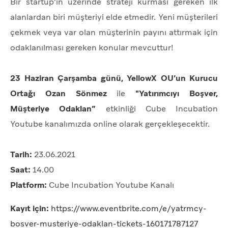
Bir startup’ın üzerinde strateji kurması gereken ilk
alanlardan biri müşteriyi elde etmedir. Yeni müşterileri
çekmek veya var olan müşterinin payını attırmak için
odaklanılması gereken konular mevcuttur!
23 Haziran Çarşamba günü, YellowX OU’un Kurucu
Ortağı Ozan Sönmez
ile
"Yatırımcıyı Boşver,
Müşteriye Odaklan”
etkinliği Cube Incubation
Youtube kanalımızda online olarak gerçekleşecektir.
Tarih:
23.06.2021
Saat:
14.00
Platform:
Cube Incubation Youtube Kanalı
Kayıt için:
https://www.eventbrite.com/e/yatrmcy-
bosver-musteriye-odaklan-tickets-160171787127