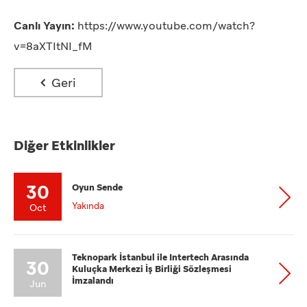
Canlı Yayın:
https://www.youtube.com/watch?
v=8aXTItNI_fM
Geri
Diğer Etkinlikler
30
Oyun Sende
Yakında
Oct
Teknopark İstanbul ile Intertech Arasında
30
Kuluçka Merkezi İş Birliği Sözleşmesi
İmzalandı
Jun