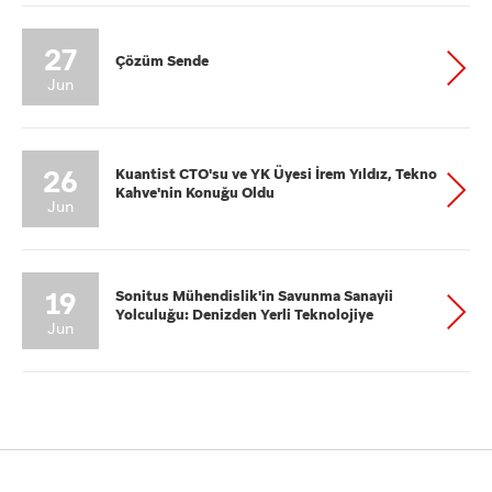
27
Çözüm Sende
Jun
26
Kuantist CTO'su ve YK Üyesi İrem Yıldız, Tekno
Kahve'nin Konuğu Oldu
Jun
19
Sonitus Mühendislik'in Savunma Sanayii
Yolculuğu: Denizden Yerli Teknolojiye
Jun