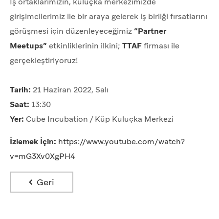
İş ortaklarımızın, kuluçka merkezimizde
girişimcilerimiz ile bir araya gelerek iş birliği fırsatlarını
görüşmesi için düzenleyeceğimiz
“Partner
Meetups”
etkinliklerinin ilkini;
TTAF
firması ile
gerçekleştiriyoruz!
Tarih:
21 Haziran 2022, Salı
Saat:
13:30
Yer:
Cube Incubation / Küp Kuluçka Merkezi
İzlemek İçin:
https://www.youtube.com/watch?
v=mG3Xv0XgPH4
Geri