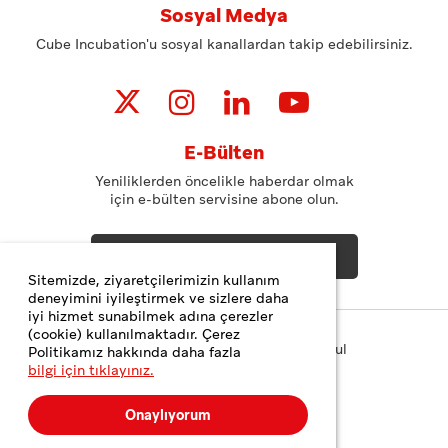
Sosyal Medya
Cube Incubation'u sosyal kanallardan takip edebilirsiniz.
E-Bülten
Yeniliklerden öncelikle haberdar olmak
için e-bülten servisine abone olun.
ABONE OL
Sitemizde, ziyaretçilerimizin kullanım
deneyimini iyileştirmek ve sizlere daha
iyi hizmet sunabilmek adına çerezler
(cookie) kullanılmaktadır. Çerez
Copyright© 2023 Teknopark İstanbul
Politikamız hakkında daha fazla
bilgi için tıklayınız.
Gizlilik ve Çerez Politikası
Kişisel Verilerin Korunması
Onaylıyorum
Web Tasarım
MediaClick