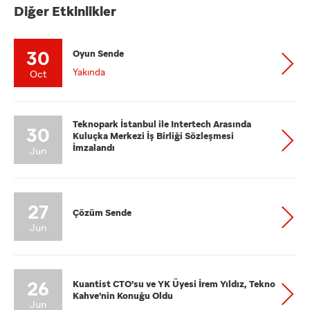
Diğer Etkinlikler
30
Oyun Sende
Yakında
Oct
Teknopark İstanbul ile Intertech Arasında
30
Kuluçka Merkezi İş Birliği Sözleşmesi
İmzalandı
Jun
27
Çözüm Sende
Jun
26
Kuantist CTO'su ve YK Üyesi İrem Yıldız, Tekno
Kahve'nin Konuğu Oldu
Jun