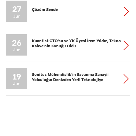
27
Çözüm Sende
Jun
26
Kuantist CTO'su ve YK Üyesi İrem Yıldız, Tekno
Kahve'nin Konuğu Oldu
Jun
19
Sonitus Mühendislik'in Savunma Sanayii
Yolculuğu: Denizden Yerli Teknolojiye
Jun