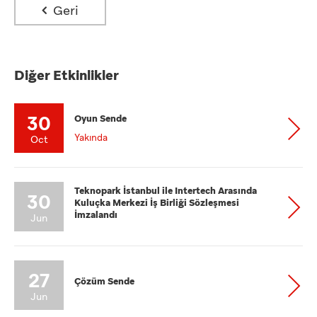
Geri
Diğer Etkinlikler
30
Oyun Sende
Yakında
Oct
Teknopark İstanbul ile Intertech Arasında
30
Kuluçka Merkezi İş Birliği Sözleşmesi
İmzalandı
Jun
27
Çözüm Sende
Jun