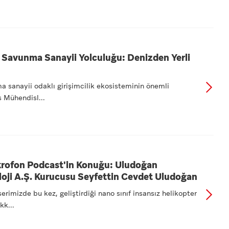
 Savunma Sanayii Yolculuğu: Denizden Yerli
 sanayii odaklı girişimcilik ekosisteminin önemli
s Mühendisl...
krofon Podcast'in Konuğu: Uludoğan
oji A.Ş. Kurucusu Seyfettin Cevdet Uludoğan
rimizde bu kez, geliştirdiği nano sınıf insansız helikopter
kk...