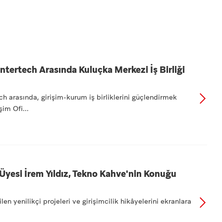
Intertech Arasında Kuluçka Merkezi İş Birliği
ch arasında, girişim-kurum iş birliklerini güçlendirmek
im Ofi...
Üyesi İrem Yıldız, Tekno Kahve'nin Konuğu
len yenilikçi projeleri ve girişimcilik hikâyelerini ekranlara