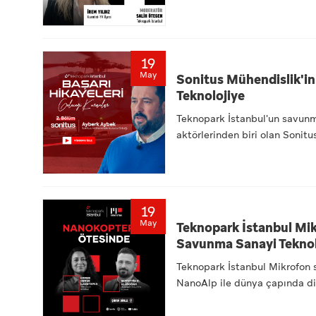
19
May
Sonitus Mühendislik'in
Teknolojiye
Teknopark İstanbul'un savunma
aktörlerinden biri olan Sonitu
19
May
Teknopark İstanbul Mi
Savunma Sanayi Teknol
Teknopark İstanbul Mikrofon se
NanoAlp ile dünya çapında di