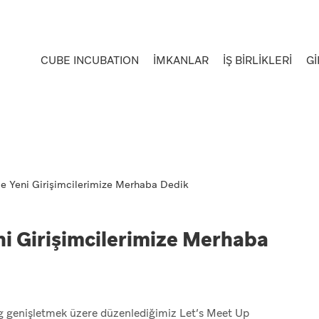
CUBE INCUBATION
İMKANLAR
İŞ BİRLİKLERİ
Gİ
ile Yeni Girişimcilerimize Merhaba Dedik
eni Girişimcilerimize Merhaba
g genişletmek üzere düzenlediğimiz Let’s Meet Up