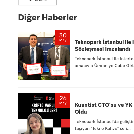
Diğer Haberler
30
May
Teknopark İstanbul ile 
Sözleşmesi İmzalandı
Teknopark İstanbul ile Interte
amacıyla Ümraniye Cube Giriş
26
May
Kuantist CTO'su ve YK 
Oldu
Teknopark İstanbul'da geliştiri
taşıyan "Tekno Kahve" seri...