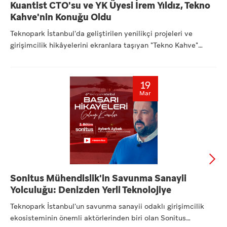
Kuantist CTO'su ve YK Üyesi İrem Yıldız, Tekno
Kahve'nin Konuğu Oldu
Teknopark İstanbul'da geliştirilen yenilikçi projeleri ve
girişimcilik hikâyelerini ekranlara taşıyan "Tekno Kahve"
seri...
19
Mar
Sonitus Mühendislik'in Savunma Sanayii
Yolculuğu: Denizden Yerli Teknolojiye
Teknopark İstanbul'un savunma sanayii odaklı girişimcilik
ekosisteminin önemli aktörlerinden biri olan Sonitus