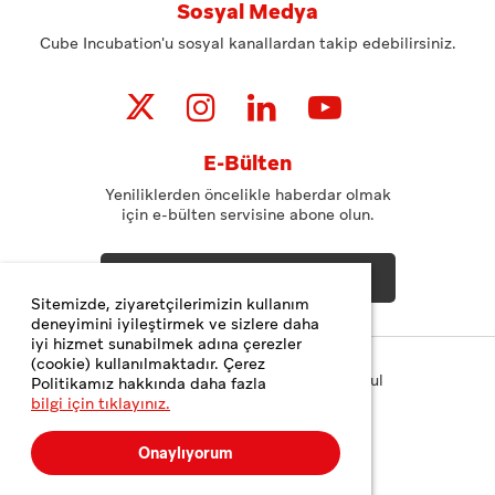
Sosyal Medya
Cube Incubation'u sosyal kanallardan takip edebilirsiniz.
E-Bülten
Yeniliklerden öncelikle haberdar olmak
için e-bülten servisine abone olun.
ABONE OL
Sitemizde, ziyaretçilerimizin kullanım
deneyimini iyileştirmek ve sizlere daha
iyi hizmet sunabilmek adına çerezler
(cookie) kullanılmaktadır. Çerez
Copyright© 2023 Teknopark İstanbul
Politikamız hakkında daha fazla
bilgi için tıklayınız.
Gizlilik ve Çerez Politikası
Kişisel Verilerin Korunması
Onaylıyorum
Web Tasarım
MediaClick